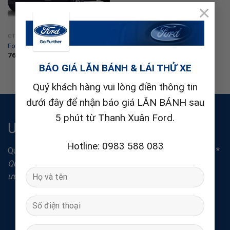
×
OTO FORD
Ford Transit
907.000.000
₫
OTO FORD
Ford Territory Thế Hệ Mới
762.000.000
₫
BÁO GIÁ LĂN BÁNH & LÁI THỬ XE
Quý khách hàng vui lòng điền thông tin
dưới đây để nhận báo giá LĂN BÁNH sau
5 phút từ Thanh Xuân Ford.
Ưu đãi & khuyến mãi
Hotline: 0983 588 083
Quà tặng dành cho khách hàng gửi yêu cầu báo giá Online. *
Quý khách vui lòng liên hệ hotline tư vấn, nhận thông tin
ưu đãi và khuyễn mãi.