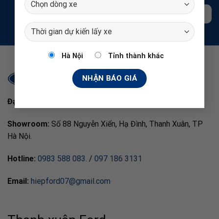
HOTLINE: 0983588083
Hà Nội
Tỉnh thành khác
Đại lý ủy quyền chính hãng Ford Việt Nam
Showroom:
Số 88 Nguyễn Xiển, Hạ Đình, Thanh Xuân, TP
Hà Nội.
Hotline:
0983 588 083
. /
097 186 3131
Email:
hiepford07@gmail.com