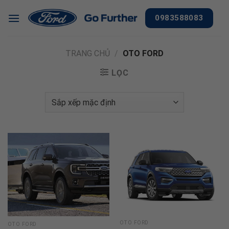
Chuyển
0983588083
đến
nội
dung
TRANG CHỦ
/
OTO FORD
LỌC
OTO FORD
OTO FORD