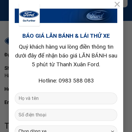
×
HOTLINE: 0983588083
BÁO GIÁ LĂN BÁNH & LÁI THỬ XE
Quý khách hàng vui lòng điền thông tin
Đại lý ủy quyền chính hãng Ford Việt Nam
dưới đây để nhận báo giá LĂN BÁNH sau
5 phút từ Thanh Xuân Ford.
Showroom:
Số 88 Nguyễn Xiển, Hạ Đình, Thanh Xuân, TP
Hà Nội.
Hotline: 0983 588 083
Hotline:
0983 588 083
. /
097 186 3131
Email:
hiepford07@gmail.com
Thanh xuân Ford