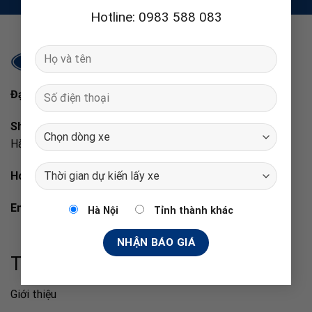
Hotline: 0983 588 083
Đại lý ủy quyền chính hãng Ford Việt Nam
Showroom:
Số 88 Nguyễn Xiển, Hạ Đình, Thanh Xuân, TP
Hà Nội.
Hotline:
0983 588 083
. /
097 186 3131
Email:
hiepford07@gmail.com
Hà Nội
Tỉnh thành khác
Thanh xuân Ford
Giới thiệu