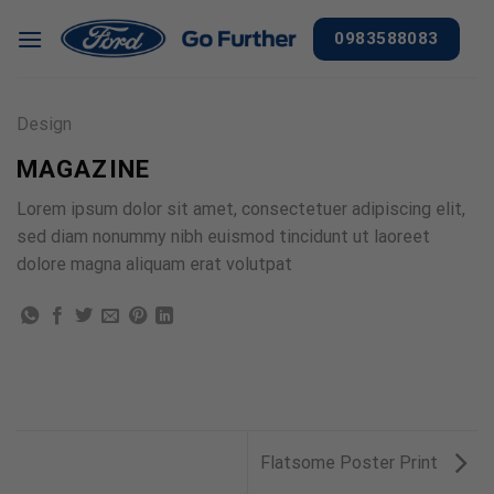
Chuyển
0983588083
đến
nội
dung
Design
MAGAZINE
Lorem ipsum dolor sit amet, consectetuer adipiscing elit,
sed diam nonummy nibh euismod tincidunt ut laoreet
dolore magna aliquam erat volutpat
Flatsome Poster Print