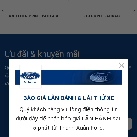
ANOTHER PRINT PACKAGE
FL3 PRINT PACKAGE
Ưu đãi & khuyến mãi
×
Quà tặng dành cho khách hàng gửi yêu cầu báo giá Online. *
Quý khách vui lòng liên hệ hotline tư vấn, nhận thông tin
ưu đãi và khuyễn mãi.
BÁO GIÁ LĂN BÁNH & LÁI THỬ XE
Quý khách hàng vui lòng điền thông tin
dưới đây để nhận báo giá LĂN BÁNH sau
HOTLINE: 0983588083
5 phút từ Thanh Xuân Ford.